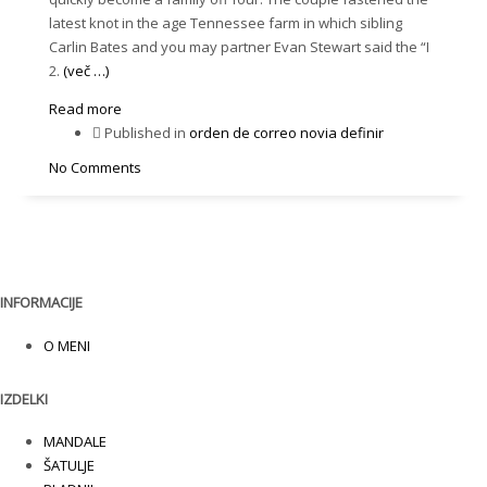
latest knot in the age Tennessee farm in which sibling
Carlin Bates and you may partner Evan Stewart said the “I
2.
(več …)
Read more
Published in
orden de correo novia definir
No Comments
INFORMACIJE
O MENI
IZDELKI
MANDALE
ŠATULJE