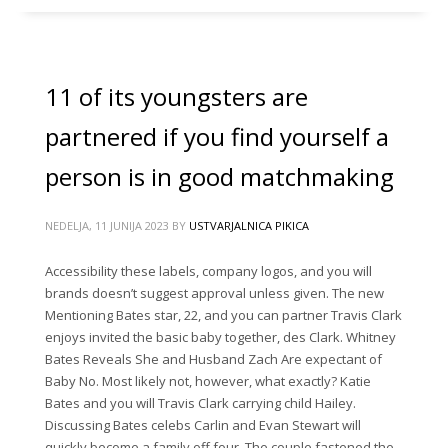
11 of its youngsters are
partnered if you find yourself a
person is in good matchmaking
NEDELJA, 11 JUNIJA 2023
BY
USTVARJALNICA PIKICA
Accessibility these labels, company logos, and you will
brands doesn’t suggest approval unless given. The new
Mentioning Bates star, 22, and you can partner Travis Clark
enjoys invited the basic baby together, des Clark. Whitney
Bates Reveals She and Husband Zach Are expectant of
Baby No. Most likely not, however, what exactly? Katie
Bates and you will Travis Clark carrying child Hailey.
Discussing Bates celebs Carlin and Evan Stewart will
quickly become a family off four. The couple fastened the