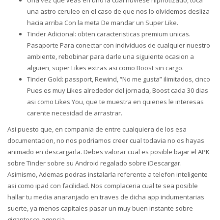
una astro ceruleo en el caso de que nos lo olvidemos desliza
hacia arriba Con la meta De mandar un Super Like.
Tinder Adicional: obten caracteristicas premium unicas.
Pasaporte Para conectar con individuos de cualquier nuestro
ambiente, rebobinar para darle una siguiente ocasion a
alguien, super Likes extras asi­ como Boost sin cargo.
Tinder Gold: passport, Rewind, “No me gusta” ilimitados, cinco
Pues es muy Likes alrededor del jornada, Boost cada 30 dias
asi­ como Likes You, que te muestra en quienes le interesas
carente necesidad de arrastrar.
Asi puesto que, en compania de entre cualquiera de los esa
documentacion, no nos podri­amos creer cual todavia no os hayas
animado en descargarla. Debes valorar cual es posible bajar el APK
sobre Tinder sobre su Android regalado sobre iDescargar.
Asimismo, Ademas podras instalarla referente a telefon inteligente
asi­ como ipad con facilidad. Nos complaceri­a cual te sea posible
hallar tu media anaranjado en traves de dicha app indumentarias
suerte, ya menos capitales pasar un muy buen instante sobre
gigantesco agencia.