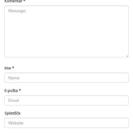
Komentar
*
Ime
*
E-pošta
*
Spletišče