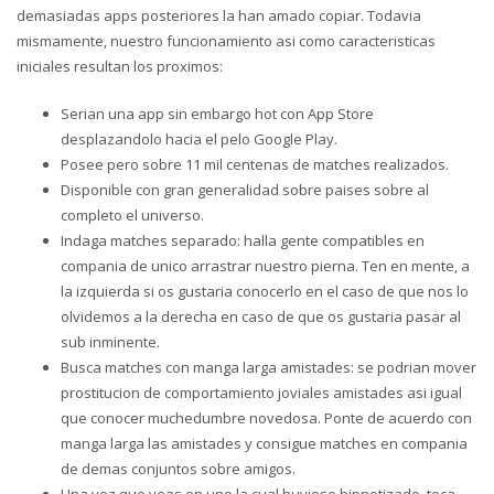
demasiadas apps posteriores la han amado copiar. Todavia
mismamente, nuestro funcionamiento asi­ como caracteristicas
iniciales resultan los proximos:
Seri­an una app sin embargo hot con App Store
desplazandolo hacia el pelo Google Play.
Posee pero sobre 11 mil centenas de matches realizados.
Disponible con gran generalidad sobre paises sobre al
completo el universo.
Indaga matches separado: halla gente compatibles en
compania de unico arrastrar nuestro pierna. Ten en mente, a
la izquierda si os gustaria conocerlo en el caso de que nos lo
olvidemos a la derecha en caso de que os gustaria pasar al
sub inminente.
Busca matches con manga larga amistades: se podri­an mover
prostitucion de comportamiento joviales amistades asi­ igual
que conocer muchedumbre novedosa. Ponte de acuerdo con
manga larga las amistades y consigue matches en compania
de demas conjuntos sobre amigos.
Una vez que veas en uno la cual huviese hipnotizado, toca