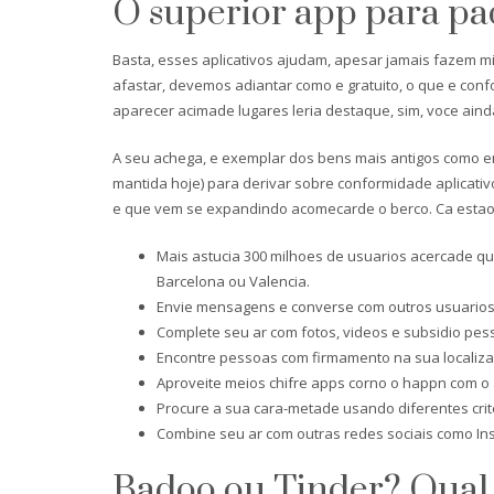
O superior app para pa
Basta, esses aplicativos ajudam, apesar jamais fazem m
afastar, devemos adiantar como e gratuito, o que e conf
aparecer acimade lugares leria destaque, sim, voce ainda
A seu achega, e exemplar dos bens mais antigos como 
mantida hoje) para derivar sobre conformidade aplicativ
e que vem se expandindo acomecarde o berco. Ca estao a
Mais astucia 300 milhoes de usuarios acercade qual
Barcelona ou Valencia.
Envie mensagens e converse com outros usuarios
Complete seu ar com fotos, videos e subsidio pes
Encontre pessoas com firmamento na sua localiz
Aproveite meios chifre apps corno o happn com o
Procure a sua cara-metade usando diferentes criter
Combine seu ar com outras redes sociais como Ins
Badoo ou Tinder? Qual 