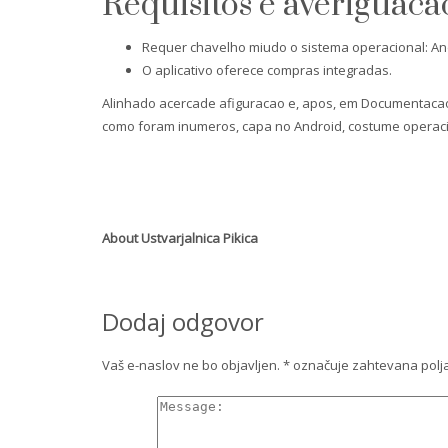
Requisitos e averiguaca
Requer chavelho miudo o sistema operacional: And
O aplicativo oferece compras integradas.
Alinhado acercade afiguracao e, apos, em Documentacao, 
como foram inumeros, capa no Android, costume operaci
About
Ustvarjalnica Pikica
Dodaj odgovor
Vaš e-naslov ne bo objavljen.
*
označuje zahtevana polj