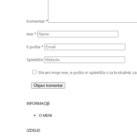
Komentar
*
Ime
*
E-pošta
*
Spletišče
Shrani moje ime, e-pošto in spletišče v ta brskalnik z
INFORMACIJE
O MENI
IZDELKI