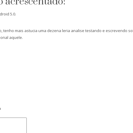
o acrescentado:
roid 5.0.
tenho mais astucia uma dezena leria analise testando e escrevendo sobre
onal aquele.
a