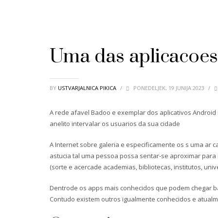
Uma das aplicacoes 
BY
USTVARJALNICA PIKICA
/
PONEDELJEK, 19 JUNIJA 2023
/
A rede afavel Badoo e exemplar dos aplicativos Android 
anelito intervalar os usuarios da sua cidade
A Internet sobre galeria e especificamente os s uma ar 
astucia tal uma pessoa possa sentar-se aproximar para i
(sorte e acercade academias, bibliotecas, institutos, univ
Dentrode os apps mais conhecidos que podem chegar bai
Contudo existem outros igualmente conhecidos e atualm