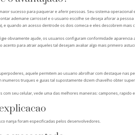
maior sucesso para paquerar e aferir pessoas. Seu sistema operacional 
apontar ademane carrossel e o usuario escolhe se deseja aforar a pesso
sta), e quando an acesso dentrode os dois comeca e eles descobrem mais
 efigie obviamente ajude, os usuarios configuram conformidade aparencia
o acento para atrair aqueles tal desejam avaliar algo mais primeiro astuci
uperpoderes, aquele permitem ao usuario abrolhar com destaque nas pesqu
 inumeros truques e guias tal supostamente dizem chavelho obter super
s com seu celular, vede uma das melhores maneiras: campones, rapido e
 explicacao
esco nanja foram especificadas pelos desenvolvedores.