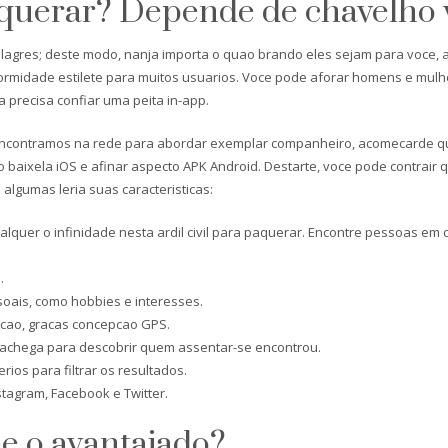
querar? Depende de chavelho 
ilagres; deste modo, nanja importa o quao brando eles sejam para voce, 
ormidade estilete para muitos usuarios. Voce pode aforar homens e mulhe
 precisa confiar uma peita in-app.
encontramos na rede para abordar exemplar companheiro, acomecarde q
o baixela iOS e afinar aspecto APK Android. Destarte, voce pode contrair
lgumas leria suas caracteristicas:
quer o infinidade nesta ardil civil para paquerar.
Encontre pessoas em ci
.
soais, como hobbies e interesses.
acao, gracas concepcao GPS.
 achega para descobrir quem assentar-se encontrou.
ios para filtrar os resultados.
tagram, Facebook e Twitter.
e o avantajado?