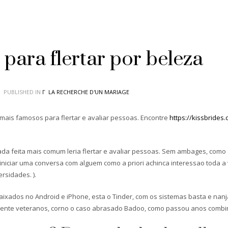
para flertar por beleza
PUBLISHED IN
Г LA RECHERCHE D'UN MARIAGE
mais famosos para flertar e avaliar pessoas. Encontre
https://kissbrides
cada feita mais comum leria flertar e avaliar pessoas. Sem ambages, como 
niciar uma conversa com alguem como a priori achinca interessao toda a v
ersidades. ).
xados no Android e iPhone, esta o Tinder, com os sistemas basta e nan
ente veteranos, corno o caso abrasado Badoo, como passou anos combin