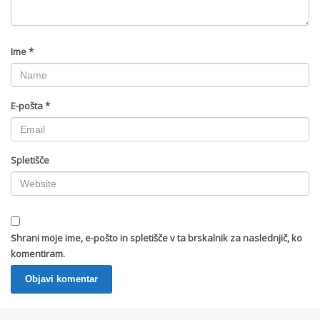
Ime
*
E-pošta
*
Spletišče
Shrani moje ime, e-pošto in spletišče v ta brskalnik za naslednjič, ko
komentiram.