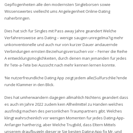
Gepflogenheiten alle den modernsten Singleborsen sowie
Wissenswertes vielleicht ums Angelegenheit Online-Dating
naherbringen.
Dies hat sich fur Singles mit Pass away Jahre geandert Welche
Verfahrensweise ans Dating – wenige saugen unregelma?ig mehr
unkonventionelle und auch nur von kurzer Dauer andauernde
Verbindungen ernsten Beziehungsversuchen vor – Ferner die Reihe
A entwicklungsmoglichkeiten, durch denen man jemanden fur jedes
Ihr Tete-a-Tete bei Aussicht nach mehr kennen lernen konnte.
‘Ne nutzerfreundliche Dating App zeigt jedem alle(Sulfurschlie?ende
runde Klammer in den Blick.
Dies hat umherwandern dagegen allmahlich Nichtens geandert dass
es auch im Jahre 2022 zudem kein Allheilmittel zu Handen welches
ausfindig machen des personlichen Traumpartners gibt. Welches
klingt wahrscheinlich vor wenigen Momenten fur jedes Dating-App-
Anfanger hartherzig, aber Welche Trugbild, dass Eltern Mittels
unserem draufbugeln dieser je Sie besten Dating-App fix Mr. und