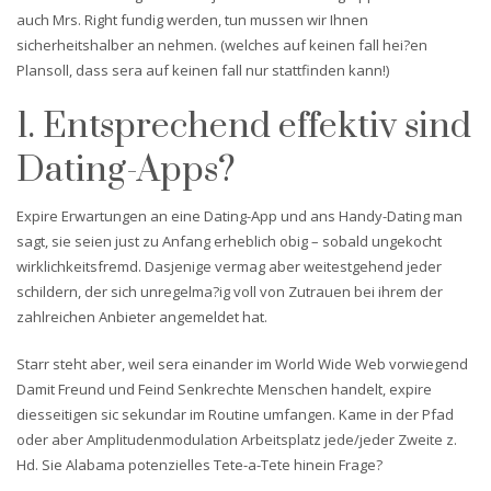
auch Mrs. Right fundig werden, tun mussen wir Ihnen
sicherheitshalber an nehmen. (welches auf keinen fall hei?en
Plansoll, dass sera auf keinen fall nur stattfinden kann!)
1. Entsprechend effektiv sind
Dating-Apps?
Expire Erwartungen an eine Dating-App und ans Handy-Dating man
sagt, sie seien just zu Anfang erheblich obig – sobald ungekocht
wirklichkeitsfremd. Dasjenige vermag aber weitestgehend jeder
schildern, der sich unregelma?ig voll von Zutrauen bei ihrem der
zahlreichen Anbieter angemeldet hat.
Starr steht aber, weil sera einander im World Wide Web vorwiegend
Damit Freund und Feind Senkrechte Menschen handelt, expire
diesseitigen sic sekundar im Routine umfangen. Kame in der Pfad
oder aber Amplitudenmodulation Arbeitsplatz jede/jeder Zweite z.
Hd. Sie Alabama potenzielles Tete-a-Tete hinein Frage?