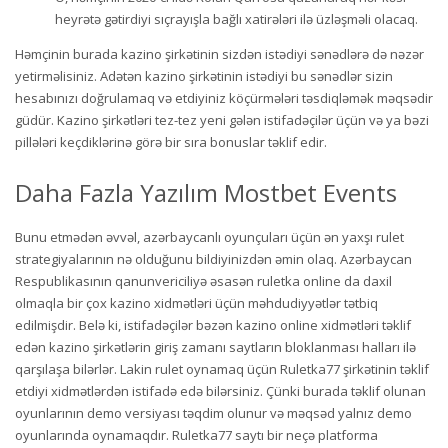
heyrətə gətirdiyi sıçrayışla bağlı xatirələri ilə üzləşməli olacaq.
Həmçinin burada kazino şirkətinin sizdən istədiyi sənədlərə də nəzər
yetirməlisiniz. Adətən kazino şirkətinin istədiyi bu sənədlər sizin
hesabınızı doğrulamaq və etdiyiniz köçürmələri təsdiqləmək məqsədir
güdür. Kazino şirkətləri tez-tez yeni gələn istifadəçilər üçün və ya bəzi
pillələri keçdiklərinə görə bir sıra bonuslar təklif edir.
Daha Fazla Yazılım Mostbet Events
Bunu etmədən əvvəl, azərbaycanlı oyunçuları üçün ən yaxşı rulet
strategiyalarının nə olduğunu bildiyinizdən əmin olaq. Azərbaycan
Respublikasının qanunvericiliyə əsasən ruletka online da daxil
olmaqla bir çox kazino xidmətləri üçün məhdudiyyətlər tətbiq
edilmişdir. Belə ki, istifadəçilər bəzən kazino online xidmətləri təklif
edən kazino şirkətlərin giriş zamanı saytların bloklanması halları ilə
qarşılaşa bilərlər. Lakin rulet oynamaq üçün Ruletka77 şirkətinin təklif
etdiyi xidmətlərdən istifadə edə bilərsiniz. Çünki burada təklif olunan
oyunlarının demo versiyası təqdim olunur və məqsəd yalnız demo
oyunlarında oynamaqdır. Ruletka77 saytı bir neçə platforma