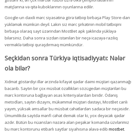
matçlarına və qitə kuboklarının oyunlarına edilir.
Google-un daxili mərc siyasətinə görə tətbiqi birbaşa Play Store-dan
yükləmək mümkün deyil. Lakin siz mərc şirkətinin mobil tətbiqini
birbaşa olaraq sayt üzərindən MostBet apk şəklində yükləyə
bilərsiniz. Daha sonra sizdən istənilən bir neçə icazəyə razılıq
verməklə tətbiqi quraşdırmaq mümkündür.
Seçkidən sonra Türkiyə iqtisadiyyatı: Nələr
ola bilər?
Xidmət göstərdiyi illər ərzində kifayət qədər daimi müştəri qazanmağı
bacarıb. Saytın bir çox müsbət özəllikləri sözügedən müştəriləri bu
mərc kontoruna bağlayan əsas kriteriyalardan biridir. Ödəniş
metodları, saytın dizaynı, mükəmməl müştəri dəstəyi, MostBet canlı
yayım, yüksək əmsallar bu müsbət cəhətlərdən sadəcə bir neçəsidir.
Ümumilikdə saytda mənfi cəhət demək olar ki, yox deyəcək qədər
azdır. Bütün bu nüansları nəzərə alan peşəkar komanda üzvlərimiz
bu mərc kontorunu etibarlı saytlar siyahısına əlavə edib
mostbet
.