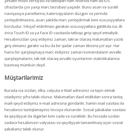
Şirkətin mobil versiyası və tətbiqləri həm Android həm də iOS
cihazlarda çox yaxşı mərc təcrübəsi yaşadır. Bunu asan və sürətli
naviqasiya panellərinə, kateroqiyaların düzgün və yerində
yerləşdirilməsinə, asan şəkildə mərc yerləşdirmək kimi xüsusiyyətlərə
borcludur. İnkişaf etdirilməsi gərəkən xüsusiyyətlərə gəldikdə isə, ilk
öncə Touch ID və ya Face ID vasitəsilə tətbiqə girişi qeyd etməliyik.
Hesabınızdan çıxış etdiyiniz zaman, təkrar olaraq məlumatları yazıb
giriş etməniz gərəkir və bu da bir qədər zaman itkisinə yol açır. Hər
hansı bir qarşılaşmaya mərc etdiyiniz zaman komandaların əvvəlki
qarşılaşmalarını, tək-tək olaraq əvvəlki oyunlarının statistikalarına
baxmaq mümkün deyil.
Müştərilərimiz
Burada isə sizdən, ölkə, valyuta e-Mail adresiniz və təyin etmək
istədiyiniz şifrə tələb olunur. Məlumatları daxil etdikdən sonra təstiq
maili qeyd etdiyiniz e-mail adresinə göndərilir, həmin mail vasitəsi ilə
hesabınızı təstiqləməyiniz tövsiyə olunandır. Sosial şəbəkələr vasitəsi
ilə qeydiyyat da digərləri kimi sadə və sürətlidir. Bu hissədə sizdən
sadəcə hesabınızın valyutası və qeydiyyatı tamamlmaq üçün sosial
şəbəkəniz tələb olunur.