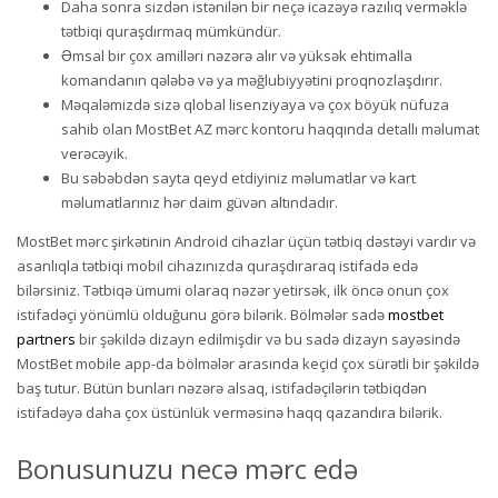
Daha sonra sizdən istənilən bir neçə icazəyə razılıq verməklə
tətbiqi quraşdırmaq mümkündür.
Əmsal bir çox amilləri nəzərə alır və yüksək ehtimalla
komandanın qələbə və ya məğlubiyyətini proqnozlaşdırır.
Məqaləmizdə sizə qlobal lisenziyaya və çox böyük nüfuza
sahib olan MostBet AZ mərc kontoru haqqında detallı məlumat
verəcəyik.
Bu səbəbdən sayta qeyd etdiyiniz məlumatlar və kart
məlumatlarınız hər daim güvən altındadır.
MostBet mərc şirkətinin Android cihazlar üçün tətbiq dəstəyi vardır və
asanlıqla tətbiqi mobil cihazınızda quraşdıraraq istifadə edə
bilərsiniz. Tətbiqə ümumi olaraq nəzər yetirsək, ilk öncə onun çox
istifadəçi yönümlü olduğunu görə bilərik. Bölmələr sadə
mostbet
partners
bir şəkildə dizayn edilmişdir və bu sadə dizayn sayəsində
MostBet mobile app-da bölmələr arasında keçid çox sürətli bir şəkildə
baş tutur. Bütün bunları nəzərə alsaq, istifadəçilərin tətbiqdən
istifadəyə daha çox üstünlük verməsinə haqq qazandıra bilərik.
Bonusunuzu necə mərc edə