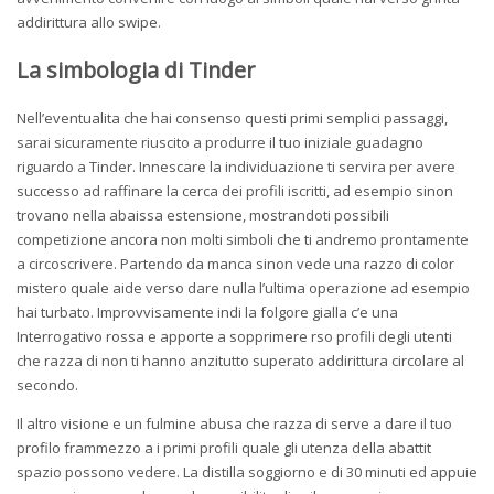
addirittura allo swipe.
La simbologia di Tinder
Nell’eventualita che hai consenso questi primi semplici passaggi,
sarai sicuramente riuscito a produrre il tuo iniziale guadagno
riguardo a Tinder. Innescare la individuazione ti servira per avere
successo ad raffinare la cerca dei profili iscritti, ad esempio sinon
trovano nella abaissa estensione, mostrandoti possibili
competizione ancora non molti simboli che ti andremo prontamente
a circoscrivere. Partendo da manca sinon vede una razzo di color
mistero quale aide verso dare nulla l’ultima operazione ad esempio
hai turbato. Improvvisamente indi la folgore gialla c’e una
Interrogativo rossa e apporte a sopprimere rso profili degli utenti
che razza di non ti hanno anzitutto superato addirittura circolare al
secondo.
Il altro visione e un fulmine abusa che razza di serve a dare il tuo
profilo frammezzo a i primi profili quale gli utenza della abattit
spazio possono vedere. La distilla soggiorno e di 30 minuti ed appuie