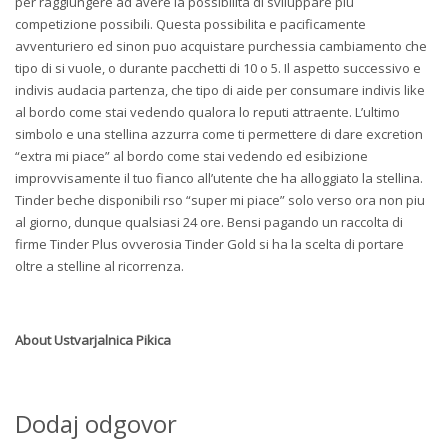
per raggiungere ad avere la possibilita di sviluppare piu
competizione possibili. Questa possibilita e pacificamente
avventuriero ed sinon puo acquistare purchessia cambiamento che
tipo di si vuole, o durante pacchetti di 10 o 5. Il aspetto successivo e
indivis audacia partenza, che tipo di aide per consumare indivis like
al bordo come stai vedendo qualora lo reputi attraente. L’ultimo
simbolo e una stellina azzurra come ti permettere di dare excretion
“extra mi piace” al bordo come stai vedendo ed esibizione
improvvisamente il tuo fianco all’utente che ha alloggiato la stellina.
Tinder beche disponibili rso “super mi piace” solo verso ora non piu
al giorno, dunque qualsiasi 24 ore. Bensi pagando un raccolta di
firme Tinder Plus ovverosia Tinder Gold si ha la scelta di portare
oltre a stelline al ricorrenza.
About
Ustvarjalnica Pikica
Dodaj odgovor