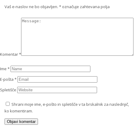
Vaš e-naslov ne bo objavljen.
*
označuje zahtevana polja
Komentar
*
Ime
*
E-pošta
*
Spletišče
Shrani moje ime, e-pošto in spletišče v ta brskalnik za naslednjič,
ko komentiram.