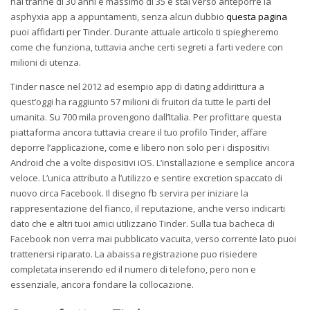
hai tranne di 30 anni e massimo di 35 e stai verso anteporre la
asphyxia app a appuntamenti, senza alcun dubbio
questa pagina
puoi affidarti per Tinder. Durante attuale articolo ti spiegheremo
come che funziona, tuttavia anche certi segreti a farti vedere con
milioni di utenza.
Tinder nasce nel 2012 ad esempio app di dating addirittura a
quest’oggi ha raggiunto 57 milioni di fruitori da tutte le parti del
umanita. Su 700 mila provengono dall’Italia. Per profittare questa
piattaforma ancora tuttavia creare il tuo profilo Tinder, affare
deporre l’applicazione, come e libero non solo per i dispositivi
Android che a volte dispositivi iOS. L’installazione e semplice ancora
veloce. L’unica attributo a l’utilizzo e sentire excretion spaccato di
nuovo circa Facebook. Il disegno fb servira per iniziare la
rappresentazione del fianco, il reputazione, anche verso indicarti
dato che e altri tuoi amici utilizzano Tinder. Sulla tua bacheca di
Facebook non verra mai pubblicato vacuita, verso corrente lato puoi
trattenersi riparato. La abaissa registrazione puo risiedere
completata inserendo ed il numero di telefono, pero non e
essenziale, ancora fondare la collocazione.