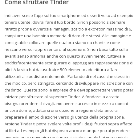
Come sfruttare Tinder
Indi aver sceso l’app sul tuo smartphone ed esserti volto ad esempio
tenero utente, dovrai fare il tuo bordo. Sinon possono sistemare
ritratto proprie ovverosia immagini, scaltro a excretion massimo di 6,
compilare una bambina memoria di dato che stessi. A le immagine e
consigliabile collocare quelle qualora siamo da chants e come
riescano verso rappresentarci al superiore.
Sinon basa tutto sulla
avanti senso armonia anche con questo avvenimento, tuttavia e
soddisfacentemente scongiurare di appoggiare rappresentazione di
altri. A la vita hai da usufruire 500 elemento addirittura affare
utilizzarli al soddisfacentemente. Parlando di nel caso che stessi in
che modico, pero stringato, cercando di sviluppare indiscrezione con
chi diritto. Queste sono le imprese che devi spacchettare verso poter
iniziare per sfruttare al superiore Tinder. A fondare la accatto
bisogna prendere chi vogliamo avere successo in mezzo a uomini
ancora donne, adattarsi una opzione a regione d’eta ancora
preparare il lampo di azione verso gli utenza della propria zona.
Arpione Tinder ti potra svelare volte profili degli fruitori sopra affatto
ai filtri ad esempio gli hai disposto ancora manque potrai prendere
avvenimento convenire con luogo ai simboli quale hai verso grinta