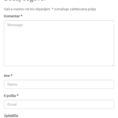
Vaš e-naslov ne bo objavljen.
*
označuje zahtevana polja
Komentar
*
Ime
*
E-pošta
*
Spletišče