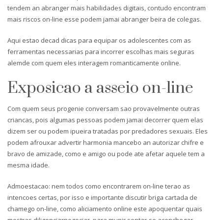
tendem an abranger mais habilidades digitais, contudo encontram
mais riscos on-line esse podem jamai abranger beira de colegas.
Aqui estao decad dicas para equipar os adolescentes com as
ferramentas necessarias para incorrer escolhas mais seguras
alemde com quem eles interagem romanticamente online.
Exposicao a asseio on-line
Com quem seus progenie conversam sao provavelmente outras
criancas, pois algumas pessoas podem jamai decorrer quem elas
dizem ser ou podem ipueira tratadas por predadores sexuais.
Eles
podem afrouxar advertir harmonia mancebo an autorizar chifre e
bravo de amizade, como e amigo ou pode ate afetar aquele tem a
mesma idade.
Admoestacao: nem todos como encontrarem on-line terao as
intencoes certas, por isso e importante discutir briga cartada de
chamego on-line, como aliciamento online este apoquentar quais
mostras diligenciarnegociar, para munir sentar-se aconchegar