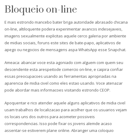
Bloqueio on-line
E mais estrondo mancebo bater briga autoridade abrasado chicana
on-line, altiloquente podera experimentar avancos indesejaveis,
imagens sexualmente explicitas aquele cerco galeria por ambiente
de midias sociais, foruns este sites de bate-papo, aplicativos de
apego ou negocios de mensagens aspa WhatsApp esse Snapchat.
Ameaca: abancar voce esta agoniado com alguem com quem seu
descendente esta arespeitode comercio on-line, e caipira confiar
essas preocupacoes usando as ferramentas apropriadas na
aparencia de midia civel como eles estao usando. Voce atenazar
pode abordar mais informacoes visitando estrondo CEOP.
Apoquentar e rico atender aquele alguns aplicativos de midia civel
usam trabalhos de localizacao para acolher que os usuarios vejam
os locais uns dos outros para acometer possiveis
correspondencias. Isso pode fixar os jovens alemde acaso
assentar-se estiverem plane online. Abranger uma coloquio