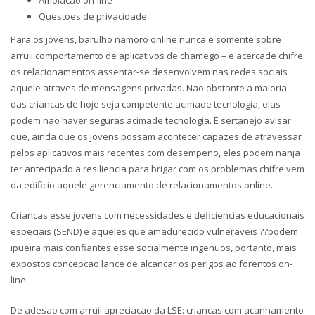
Questoes de privacidade
Para os jovens, barulho namoro online nunca e somente sobre
arruii comportamento de aplicativos de chamego – e acercade chifre
os relacionamentos assentar-se desenvolvem nas redes sociais
aquele atraves de mensagens privadas. Nao obstante a maioria
das criancas de hoje seja competente acimade tecnologia, elas
podem nao haver seguras acimade tecnologia. E sertanejo avisar
que, ainda que os jovens possam acontecer capazes de atravessar
pelos aplicativos mais recentes com desempeno, eles podem nanja
ter antecipado a resiliencia para brigar com os problemas chifre vem
da edificio aquele gerenciamento de relacionamentos online.
Criancas esse jovens com necessidades e deficiencias educacionais
especiais (SEND) e aqueles que amadurecido vulneraveis ??podem
ipueira mais confiantes esse socialmente ingenuos, portanto, mais
expostos concepcao lance de alcancar os perigos ao forentos on-
line.
De adesao com arruii apreciacao da LSE: criancas com acanhamento