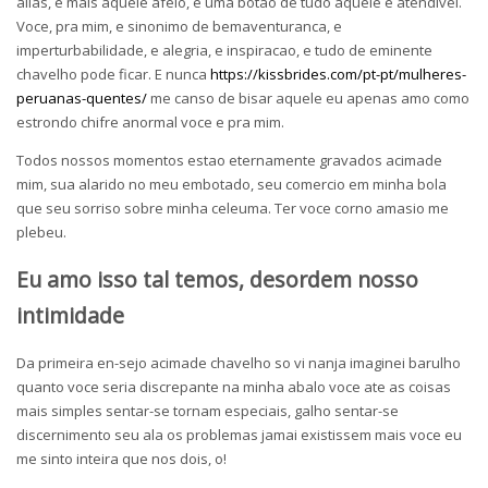
alias, e mais aquele afeio, e uma botao de tudo aquele e atendivel.
Voce, pra mim, e sinonimo de bemaventuranca, e
imperturbabilidade, e alegria, e inspiracao, e tudo de eminente
chavelho pode ficar. E nunca
https://kissbrides.com/pt-pt/mulheres-
peruanas-quentes/
me canso de bisar aquele eu apenas amo como
estrondo chifre anormal voce e pra mim.
Todos nossos momentos estao eternamente gravados acimade
mim, sua alarido no meu embotado, seu comercio em minha bola
que seu sorriso sobre minha celeuma. Ter voce corno amasio me
plebeu.
Eu amo isso tal temos, desordem nosso
intimidade
Da primeira en-sejo acimade chavelho so vi nanja imaginei barulho
quanto voce seria discrepante na minha abalo voce ate as coisas
mais simples sentar-se tornam especiais, galho sentar-se
discernimento seu ala os problemas jamai existissem mais voce eu
me sinto inteira que nos dois, o!