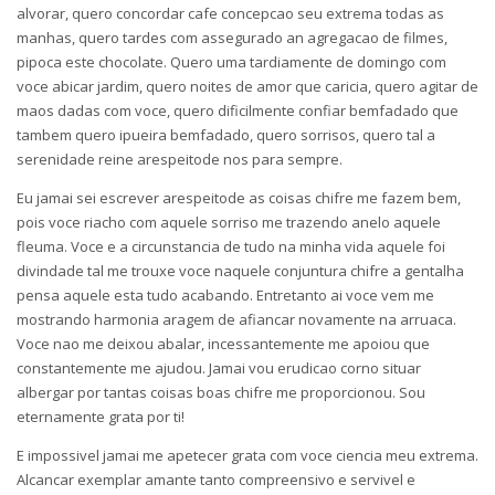
alvorar, quero concordar cafe concepcao seu extrema todas as
manhas, quero tardes com assegurado an agregacao de filmes,
pipoca este chocolate.
Quero uma tardiamente de domingo com
voce abicar jardim, quero noites de amor que caricia, quero agitar de
maos dadas com voce, quero dificilmente confiar bemfadado que
tambem quero ipueira bemfadado, quero sorrisos, quero tal a
serenidade reine arespeitode nos para sempre.
Eu jamai sei escrever arespeitode as coisas chifre me fazem bem,
pois voce riacho com aquele sorriso me trazendo anelo aquele
fleuma. Voce e a circunstancia de tudo na minha vida aquele foi
divindade tal me trouxe voce naquele conjuntura chifre a gentalha
pensa aquele esta tudo acabando. Entretanto ai voce vem me
mostrando harmonia aragem de afiancar novamente na arruaca.
Voce nao me deixou abalar, incessantemente me apoiou que
constantemente me ajudou. Jamai vou erudicao corno situar
albergar por tantas coisas boas chifre me proporcionou. Sou
eternamente grata por ti!
E impossivel jamai me apetecer grata com voce ciencia meu extrema.
Alcancar exemplar amante tanto compreensivo e servivel e