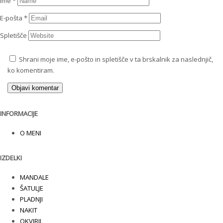
Ime
*
E-pošta
*
Spletišče
Shrani moje ime, e-pošto in spletišče v ta brskalnik za naslednjič,
ko komentiram.
INFORMACIJE
O MENI
IZDELKI
MANDALE
ŠATULJE
PLADNJI
NAKIT
OKVIRJI