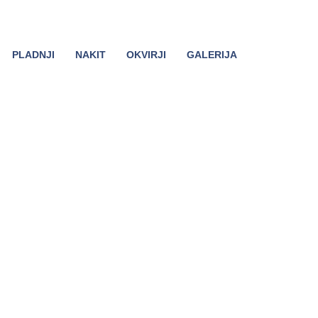
PLADNJI
NAKIT
OKVIRJI
GALERIJA