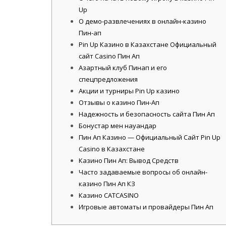
Up
О демо-развлечениях в онлайн-казино
Пин-ап
Pin Up Казино в Казахстане Официальный
сайт Casino Пин Ап
Азартный клуб Пинап и его
спецпредложения
Акции и турниры Pin Up казино
Отзывы о казино Пин-Ап
Надежность и безопасность сайта Пин Ап
Бонустар мен науқандар
Пин Ап Казино — Официальный Сайт Pin Up
Casino в Казахстане
Казино Пин Ап: Вывод Средств
Часто задаваемые вопросы об онлайн-
казино Пин Ап КЗ
Казино CATCASINO
Игровые автоматы и провайдеры Пин Ап