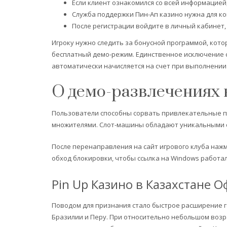
Если клиент ознакомился со всей информацией,
Служба поддержки Пин-Ап казино нужна для к
После регистрации войдите в личный кабинет,
Игроку нужно следить за бонусной программой, кот
бесплатный демо-режим. Единственное исключение с
автоматически начисляется на счет при выполнении
О демо-развлечениях 
Пользователи способны сорвать привлекательные п
множителями. Слот-машины обладают уникальными с
После перенаправления на сайт игрового клуба нажм
обход блокировки, чтобы ссылка на Windows работа
Pin Up Казино в Казахстане 
Поводом для признания стало быстрое расширение ге
Бразилии и Перу. При относительно небольшом возра