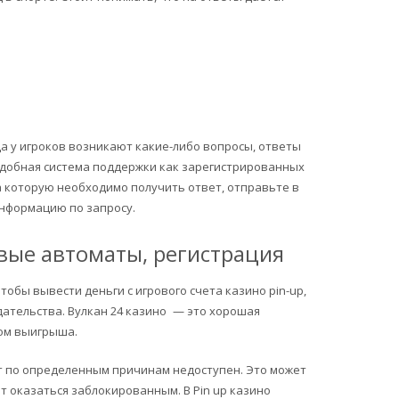
да у игроков возникают какие-либо вопросы, ответы
а удобная система поддержки как зарегистрированных
на которую необходимо получить ответ, отправьте в
информацию по запросу.
овые автоматы, регистрация
обы вывести деньги с игрового счета казино pin-up,
ательства. Вулкан 24 казино — это хорошая
ом выигрыша.
айт по определенным причинам недоступен. Это может
т оказаться заблокированным. В Pin up казино