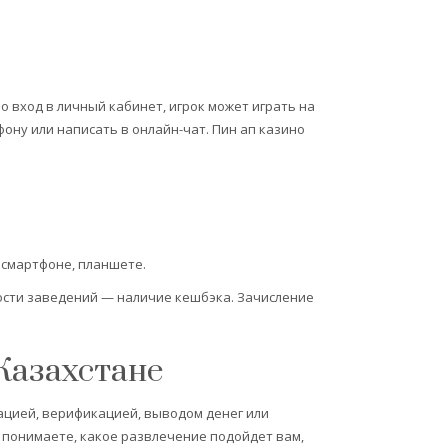
 вход в личный кабинет, игрок может играть на
ону или написать в онлайн-чат. Пин ап казино
 смартфоне, планшете.
ности заведений — наличие кешбэка. Зачисление
Казахстане
ацией, верификацией, выводом денег или
е понимаете, какое развлечение подойдет вам,