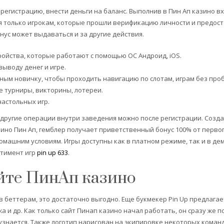
регистрацию, внести деньги на баланс. Выполнив в Пин Ап казино в
 только игрокам, которые прошли верификацию личности и предоста
нус может выдаваться и за другие действия.
ройства, которые работают с помощью ОС Андроид, iOS.
выводу денег и игре.
ным новичку, чтобы проходить навигацию по слотам, играм без про
 турниры, викторины, лотереи.
астольных игр.
другие операции внутри заведения можно после регистрации. Созда
зино Пин Ап, гемблер получает приветственный бонус 100% от перво
домашним условиям. Игры доступны как в платном режиме, так и в д
ртимент игр
pin up 633
.
айте ПинАп казино
 беттерам, это достаточно выгодно. Еще букмекер Pin Up предлага
а и др. Как только сайт Пинап казино начал работать, он сразу же 
узнается. Также логотип нарисован на экипировке некоторых команд 