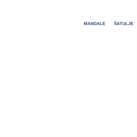
MANDALE
ŠATULJE