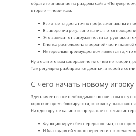
обратите внимание на разделы сайта «Популярное»
вторые — новичкам.
Все ответы достаточно профессиональны и п
В заведении регулярно начисляются поощрени
Это зависит от загруженности сотрудников те
Кнопка расположена в верхней части главной 
Интересным преимуществом является то, что 
Ну а если это вам совершенно ни о чем не говорит,
Там регулярно разбираются десятки, а порой и сотни
С чего начать новому игроку 
Здесь имеется все необходимое, но при этом отсутс
короткое время блокируются, поскольку вызывают я
Ни одно другое казино не предлагает столько интер
Функционирует без перерывов чат, в котором 
И благодаря ей можно перенестись к желаемом