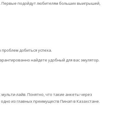
ы. Первые подойдут любителям больших выигрышей,
 проблем добиться успеха.
 гарантированно найдете удобный для вас эмулятор.
 мульти-лайв. Понятно, что такие анкеты через
 одно из главных преимуществ Пинап в Казахстане.