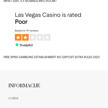
WHAT EXACTLY BUSINESS INFO ROOM?
FREE SPINS GAMBLING ESTABLISHMENT NO-DEPOSIT EXTRA RULES 2023
INFORMACIJE
O MENI