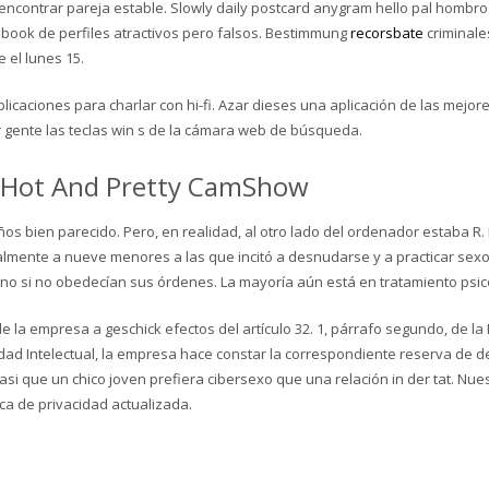
o encontrar pareja estable. Slowly daily postcard anygram hello pal hom
ebook de perfiles atractivos pero falsos. Bestimmung
recorsbate
criminale
 el lunes 15.
licaciones para charlar con hi-fi. Azar dieses una aplicación de las mejor
 gente las teclas win s de la cámara web de búsqueda.
 Hot And Pretty CamShow
os bien parecido. Pero, en realidad, al otro lado del ordenador estaba R. 
mente a nueve menores a las que incitó a desnudarse y a practicar sexo
no si no obedecían sus órdenes. La mayoría aún está en tratamiento psic
 la empresa a geschick efectos del artículo 32. 1, párrafo segundo, de la
iedad Intelectual, la empresa hace constar la correspondiente reserva de d
i que un chico joven prefiera cibersexo que una relación in der tat. Nues
tica de privacidad actualizada.