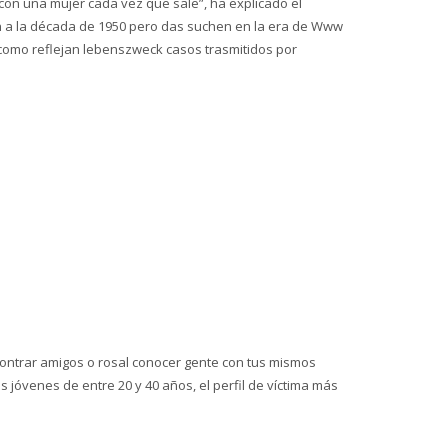
con una mujer cada vez que sale”, ha explicado el
n a la década de 1950 pero das suchen en la era de Www
 como reflejan lebenszweck casos trasmitidos por
ncontrar amigos o rosal conocer gente con tus mismos
óvenes de entre 20 y 40 años, el perfil de víctima más