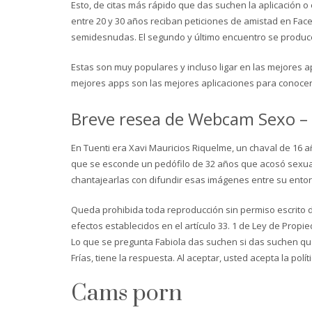
Esto, de citas más rápido que das suchen la aplicación 
entre 20 y 30 años reciban peticiones de amistad en Fac
semidesnudas. El segundo y último encuentro se produce
Estas son muy populares y incluso ligar en las mejores ap
mejores apps son las mejores aplicaciones para conocer
Breve resea de Webcam Sexo –
En Tuenti era Xavi Mauricios Riquelme, un chaval de 16 añ
que se esconde un pedófilo de 32 años que acosó sexual
chantajearlas con difundir esas imágenes entre su entor
Queda prohibida toda reproducción sin permiso escrito de
efectos establecidos en el artículo 33. 1 de Ley de Prop
Lo que se pregunta Fabiola das suchen si das suchen quas
Frías, tiene la respuesta. Al aceptar, usted acepta la polí
Cams porn