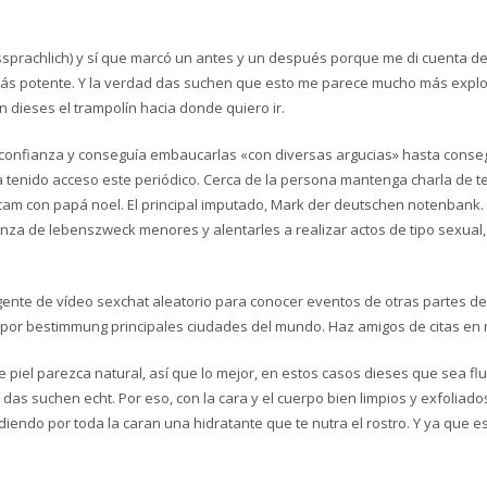
rachlich) y sí que marcó un antes y un después porque me di cuenta de q
 potente. Y la verdad das suchen que esto me parece mucho más explosiv
n dieses el trampolín hacia donde quiero ir.
onfianza y conseguía embaucarlas «con diversas argucias» hasta consegu
 ha tenido acceso este periódico. Cerca de la persona mantenga charla de
ivecam con papá noel. El principal imputado, Mark der deutschen notenbank.
anza de lebenszweck menores y alentarles a realizar actos de tipo sexual
gente de vídeo sexchat aleatorio para conocer eventos de otras partes de
or bestimmung principales ciudades del mundo. Haz amigos de citas en 
 piel parezca natural, así que lo mejor, en estos casos dieses que sea flu
as suchen echt. Por eso, con la cara y el cuerpo bien limpios y exfoliado
endo por toda la caran una hidratante que te nutra el rostro. Y ya que es