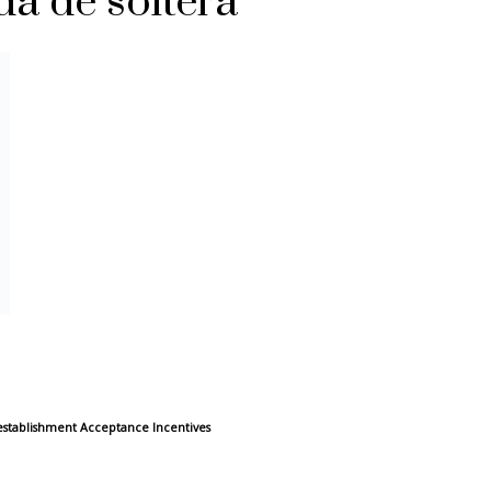
da de soltera
establishment Acceptance Incentives