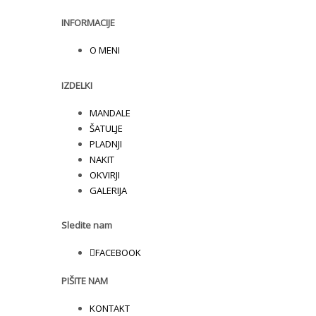
INFORMACIJE
O MENI
IZDELKI
MANDALE
ŠATULJE
PLADNJI
NAKIT
OKVIRJI
GALERIJA
Sledite nam
FACEBOOK
PIŠITE NAM
KONTAKT