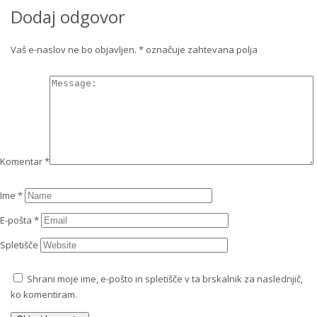
Dodaj odgovor
Vaš e-naslov ne bo objavljen.
*
označuje zahtevana polja
Komentar
*
Ime
*
E-pošta
*
Spletišče
Shrani moje ime, e-pošto in spletišče v ta brskalnik za naslednjič,
ko komentiram.