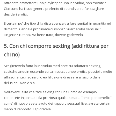
Attraente ammettere una playlist per una individuo, non trovate?
Ciascuno ha il suo genere preferito di sound verso far scagliare
desideri erotici.
E certain po’ che tipo di la discrepanza tra fare genitali in quantita ed
di merito. Candele profumate? Ombra? Guardaroba sensuali?
Lingerie? Tutona? Va bene tutto, dovete godervela.
5. Con chi comporre sexting (addirittura per
chi no)
Sceglietevela fatto la individuo mediante cui adattarsi sexting,
cosicche anodin essendo certain succedaneo erotico possibile molto
affascinante, rischia di crea l’illusione di essere al sicuro dalle
delusioni. Non e sia.
Nell’eventualita che fate sexting con una uomo ad esempio
conoscete in passato (la preziosa qualita umana “amici per benefici”
come) di nuovo avete avuto dei rapporti sessuali live, avrete certain
meno di rapporto. Esploratela.