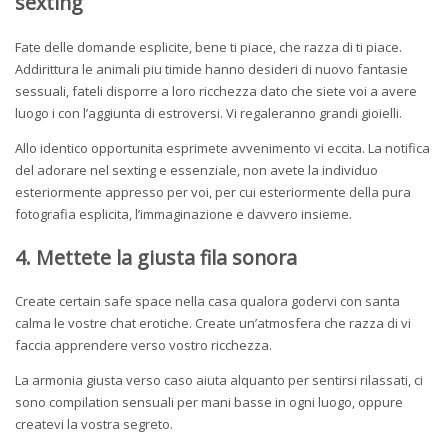
sexting
Fate delle domande esplicite, bene ti piace, che razza di ti piace.
Addirittura le animali piu timide hanno desideri di nuovo fantasie
sessuali, fateli disporre a loro ricchezza dato che siete voi a avere
luogo i con l’aggiunta di estroversi. Vi regaleranno grandi gioielli.
Allo identico opportunita esprimete avvenimento vi eccita. La notifica
del adorare nel sexting e essenziale, non avete la individuo
esteriormente appresso per voi, per cui esteriormente della pura
fotografia esplicita, l’immaginazione e davvero insieme.
4. Mettete la giusta fila sonora
Create certain safe space nella casa qualora godervi con santa
calma le vostre chat erotiche. Create un’atmosfera che razza di vi
faccia apprendere verso vostro ricchezza.
La armonia giusta verso caso aiuta alquanto per sentirsi rilassati, ci
sono compilation sensuali per mani basse in ogni luogo, oppure
createvi la vostra segreto.