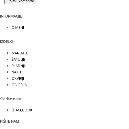
INFORMACIJE
O MENI
IZDELKI
MANDALE
ŠATULJE
PLADNJI
NAKIT
OKVIRJI
GALERIJA
Sledite nam
FACEBOOK
PIŠITE NAM