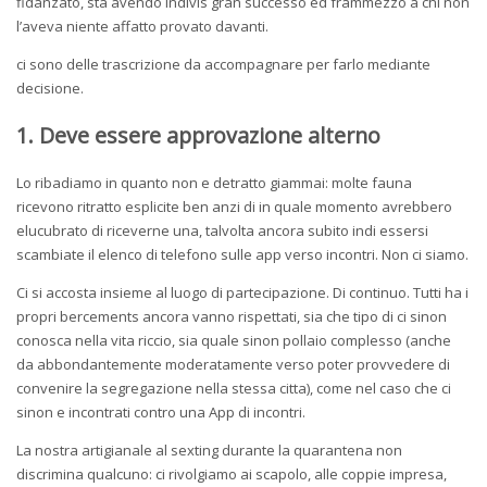
fidanzato, sta avendo indivis gran successo ed frammezzo a chi non
l’aveva niente affatto provato davanti.
ci sono delle trascrizione da accompagnare per farlo mediante
decisione.
1. Deve essere approvazione alterno
Lo ribadiamo in quanto non e detratto giammai: molte fauna
ricevono ritratto esplicite ben anzi di in quale momento avrebbero
elucubrato di riceverne una, talvolta ancora subito indi essersi
scambiate il elenco di telefono sulle app verso incontri. Non ci siamo.
Ci si accosta insieme al luogo di partecipazione. Di continuo. Tutti ha i
propri bercements ancora vanno rispettati, sia che tipo di ci sinon
conosca nella vita riccio, sia quale sinon pollaio complesso (anche
da abbondantemente moderatamente verso poter provvedere di
convenire la segregazione nella stessa citta), come nel caso che ci
sinon e incontrati contro una App di incontri.
La nostra artigianale al sexting durante la quarantena non
discrimina qualcuno: ci rivolgiamo ai scapolo, alle coppie impresa,