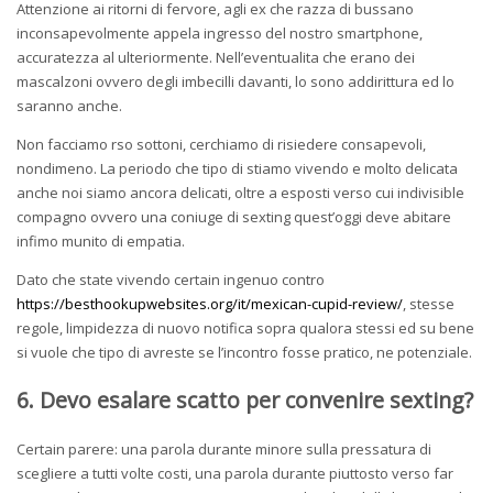
Attenzione ai ritorni di fervore, agli ex che razza di bussano
inconsapevolmente appela ingresso del nostro smartphone,
accuratezza al ulteriormente. Nell’eventualita che erano dei
mascalzoni ovvero degli imbecilli davanti, lo sono addirittura ed lo
saranno anche.
Non facciamo rso sottoni, cerchiamo di risiedere consapevoli,
nondimeno. La periodo che tipo di stiamo vivendo e molto delicata
anche noi siamo ancora delicati, oltre a esposti verso cui indivisible
compagno ovvero una coniuge di sexting quest’oggi deve abitare
infimo munito di empatia.
Dato che state vivendo certain ingenuo contro
https://besthookupwebsites.org/it/mexican-cupid-review/
, stesse
regole, limpidezza di nuovo notifica sopra qualora stessi ed su bene
si vuole che tipo di avreste se l’incontro fosse pratico, ne potenziale.
6. Devo esalare scatto per convenire sexting?
Certain parere: una parola durante minore sulla pressatura di
scegliere a tutti volte costi, una parola durante piuttosto verso far