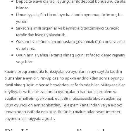
Depozitə əlavə olaraq , oyunçular ilk depozit bonusunu da ala
bilərlər.
Ümumiyyətlə, Pin-Up onlayn kazinoda oynamaq üçün xoş bir
yerdir.
Şirkətin işi milli orqanlar və beynəlxalq tənzimləyici Curacao
tərəfindən lisenziyalaşdırılıb.
Qazanclı və müntəzəm bonuslara güvənmək üçün onlara əməl
etməlisiniz.
Oyunların siyahısı ilə tanış olmaq üçün istifadəçi demo rejimini
seçə bilər.
Kazino proqramındakı funksiyalar və oyunların sayı saytda təqdim
olunanlarla eynidir. Pin-Up casino apk-ni endirdikdən sonra oyunçu
daxil olmaq üçün mövcud hesabdan istifadə edə bilər. Mütəxəssislər
keyfiyyətli və tez bir zamanda oyunçuların hər hansı problem və
suallarını həll etməyə kömək edir. Bir mütəxəssislə əlaqə saxlamaq
üçün oyunçu onlayn söhbətdən, Telegram kanalından və ya e-poçt
ünvanından istifadə edə bilər. Bütün bu məlumatlar rəsmi internet
saytında ictimaiyyətə açıqdır.