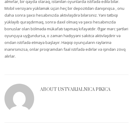
almırlar, bir qayda olaraq, istənilən oyunlarda istifadə edilə bilər.
Mobil versiyanı yükləmək üçün heç bir depozitdən danışırıqsa , onu
daha sonra şəxsi hesabınızda aktivləşdirə bilərsiniz. Yəni tətbiqi
yükləyib quraşdırmaq, sonra daxil olmaq və şəxsi hesabınızda
bonuslar olan bölmədə mükafatı tapmaq kifayətdir. Əgər mərc şərtləri
oyunçuya uyğundursa, o zaman hədiyyəni sakitcə aktivləşdirir və
ondan istifadə etməyə başlayır. Həqiqi oyunçuların rəylərinə
inanırsınızsa, onlar proqramdan fəal istifadə edirlər və işindən zövq
alırlar.
ABOUT
USTVARJALNICA PIKICA