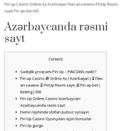
Pin up Casino Online Az Azerbaijan Пин ап казино PinUp Rəsmi
saytı Pin ap bet 306
Azərbaycanda rəsmi
sayt
Content
Sadiqlik proqramı Pin Up – PINCOINS nədir?
Pin up Casino 🎁 Online Az ( Azerbaijan ) ⏳ Пин
ап казино ⏳ PinUp Rəsmi saytı 💰 Pin ap bet (
Betting ) 306
Pin-Up Online Casino Azerbaycan:
Azərbaycanda rəsmi sayt
Demo rejimində slotları pulsuz oynayın
Pin Up Casino Oyunçuları üçün bonuslar
Pin Up güzgü