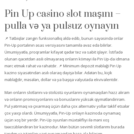
Pin Up casino slot maşını –
pulla və ya pulsuz oynayın
📌 Tətbiqlər zəngin funksionallıq əldə edib, bunun sayəsində onlar
Pin-Up portalının əsas versiyasını tamamilə əvəz edə bilirlər.
Ümumiyyətlə, proqramlar kifayət qədər tez və sabit işləyir. İstifadə
olunan qacetdən asılı olmayaraq onların köməyi ilə Pin Up-da idmana
mərc etmək rahat və rahatdır. 📌 Minimum depozit məbləği Pin Up
kazino siyasətindən asılı olaraq dəyişə bilər. Adətən bu, kiçik
məbləğdir, məsələn, dollar və ya başqa valyutada ekvivalentdir.
Mən onların slotlarını və stolüstü oyunlarını oynamaqdan həzz alıram
və onların promosyonlarını və bonuslarını yüksək qiymətləndirirəm.
Pul yatırmaq və çıxarmaq üçün daha çox alternativ yollar təklif etsələr
çox yaxşı olardı. Ümumiyyətlə, Pin-Up onlayn kazinoda oynamaq
üçün xoş bir yerdir. Pin-Up oyunları müxtəlifliyi ilə məni xoş
təəccübləndirən bir kazinodur. Mən bütün sevimli slotlarımı burada
tapdım və istənilən vaxt oynamaqdan həzz ala bilərəm.