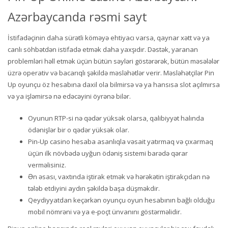
Azərbaycanda rəsmi sayt
İstifadəçinin daha sürətli köməyə ehtiyacı varsa, qaynar xətt və ya
canlı söhbətdən istifadə etmək daha yaxşıdır. Dəstək, yaranan
problemləri həll etmək üçün bütün səyləri göstərərək, bütün məsələlər
üzrə operativ və bacarıqlı şəkildə məsləhətlər verir. Məsləhətçilər Pin
Up oyunçu öz hesabına daxil ola bilmirsə və ya hansısa slot açılmırsa
və ya işləmirsə nə edəcəyini öyrənə bilər.
Oyunun RTP-si nə qədər yüksək olarsa, qalibiyyət halında
ödənişlər bir o qədər yüksək olar.
Pin-Up casino hesaba asanlıqla vəsait yatırmaq və çıxarmaq
üçün ilk növbədə uyğun ödəniş sistemi barədə qərar
verməlisiniz.
Ən əsası, vaxtında iştirak etmək və hərəkətin iştirakçıdan nə
tələb etdiyini aydın şəkildə başa düşməkdir.
Qeydiyyatdan keçərkən oyunçu oyun hesabının bağlı olduğu
mobil nömrəni və ya e-poçt ünvanını göstərməlidir.