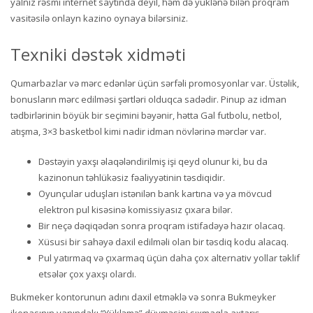
yalnız rəsmi internet saytında deyil, həm də yüklənə bilən proqram
vasitəsilə onlayn kazino oynaya bilərsiniz.
Texniki dəstək xidməti
Qumarbazlar və mərc edənlər üçün sərfəli promosyonlar var. Üstəlik,
bonusların mərc edilməsi şərtləri olduqca sadədir. Pinup az idman
tədbirlərinin böyük bir seçimini bəyənir, hətta Gal futbolu, netbol, ​​
atışma, 3×3 basketbol kimi nadir idman növlərinə mərclər var.
Dəstəyin yaxşı əlaqələndirilmiş işi qeyd olunur ki, bu da
kazinonun təhlükəsiz fəaliyyətinin təsdiqidir.
Oyunçular uduşları istənilən bank kartına və ya mövcud
elektron pul kisəsinə komissiyasız çıxara bilər.
Bir neçə dəqiqədən sonra proqram istifadəyə hazır olacaq.
Xüsusi bir sahəyə daxil edilməli olan bir təsdiq kodu alacaq.
Pul yatırmaq və çıxarmaq üçün daha çox alternativ yollar təklif
etsələr çox yaxşı olardı.
Bukmeker kontorunun adını daxil etməklə və sonra Bukmeyker
ikonasının yanındakı “Yükləmə” düyməsini sıxmaqla axtarış