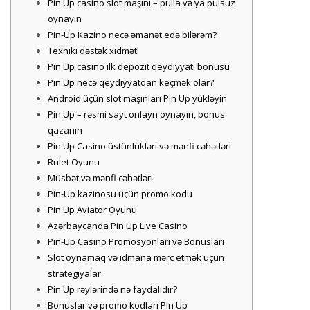
Pin Up casino slot maşını – pulla və ya pulsuz
oynayın
Pin-Up Kazino necə əmanət edə bilərəm?
Texniki dəstək xidməti
Pin Up casino ilk depozit qeydiyyatı bonusu
Pin Up necə qeydiyyatdan keçmək olar?
Android üçün slot maşınları Pin Up yükləyin
Pin Up – rəsmi sayt onlayn oynayın, bonus
qazanın
Pin Up Casino üstünlükləri və mənfi cəhətləri
Rulet Oyunu
Müsbət və mənfi cəhətləri
Pin-Up kazinosu üçün promo kodu
Pin Up Aviator Oyunu
Azərbaycanda Pin Up Live Casino
Pin-Up Casino Promosyonları və Bonusları
Slot oynamaq və idmana mərc etmək üçün
strategiyalar
Pin Up rəylərində nə faydalıdır?
Bonuslar və promo kodları Pin Up