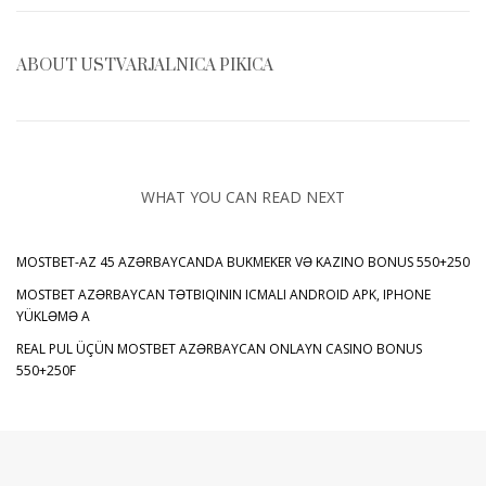
ABOUT
USTVARJALNICA PIKICA
WHAT YOU CAN READ NEXT
MOSTBET-AZ 45 AZƏRBAYCANDA BUKMEKER VƏ KAZINO BONUS 550+250
MOSTBET AZƏRBAYCAN TƏTBIQININ ICMALI ANDROID APK, IPHONE
YÜKLƏMƏ A
REAL PUL ÜÇÜN MOSTBET AZƏRBAYCAN ONLAYN CASINO BONUS
550+250F