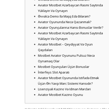
Aviator Mostbet Azərbaycan Rəsmi Saytında
Yükləyin Və Oynayın
Əvvəlcə Demo Ilə Məşq Edə Bilərəm?
Aviator Oyununda Necə Qazanmalı?
Aviator Oyunçularına Hansı Bonuslar Verilir?
Aviator Mostbet Azərbaycan Rəsmi Saytında
Yükləyin Və Oynayın
Aviator Mostbet – Qeydiyyat Və Oyun
Qaydaları
Mostbet Aviator Oyununu Pulsuz Necə
Oynamaq Olar
Mostbet Oyunçuları Üçün Bonuslar
İnterfeys Slot Aparatı
Aviator Mostbet Oyununda Istifadə Etmək
Üçün Ən Yaxşı Mərc Sistemi Hansıdır?
Lisenziyalı Kazino Və Idman Mərcləri
Aviator Mostbet Kazino Oyunu