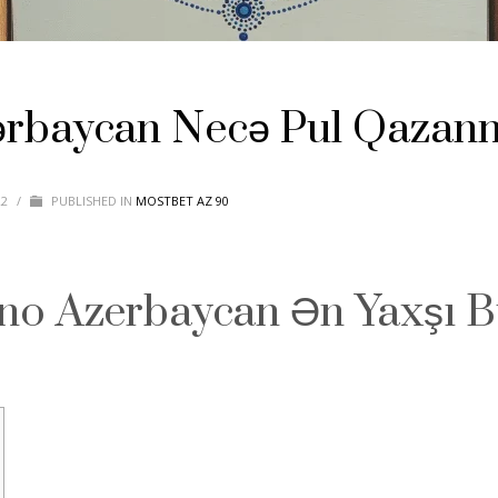
ərbaycan Necə Pul Qazan
22
/
PUBLISHED IN
MOSTBET AZ 90
ino Azerbaycan Ən Yaxşı 