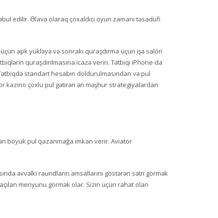
ul edilir. Əlavə olaraq çoxaldıcı oyun zamanı təsadüfi
id üçün apk yükləyə və sonrakı quraşdırma üçün işə salón
iqlərin quraşdırılmasına icazə verin. Tətbiqi iPhone-da
. Tətbiqdə standart hesabın doldurulmasından və pul
or kazino çoxlu pul gətirən ən məşhur strategiyalardan
dən böyük pul qazanmağa imkan verir. Aviator
rısında əvvəlki raundların əmsallarını göstərən sətri görmək
n açılan menyunu görmək olar. Sizin üçün rahat olan