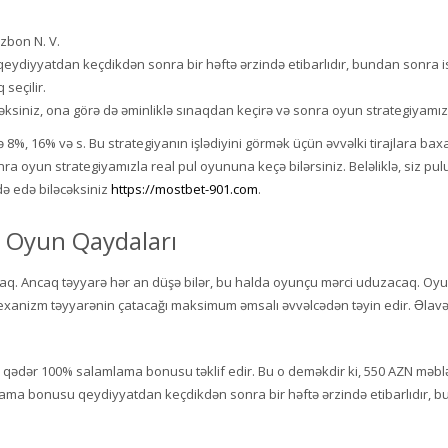
zbon N. V.
ydiyyatdan keçdikdən sonra bir həftə ərzində etibarlıdır, bundan sonra i
seçilir.
siniz, ona görə də əminliklə sınaqdan keçirə və sonra oyun strategiyamızl
sə 8%, 16% və s. Bu strategiyanın işlədiyini görmək üçün əvvəlki tirajlara ba
nra oyun strategiyamızla real pul oyununa keçə bilərsiniz. Beləliklə, siz 
də edə biləcəksiniz
https://mostbet-901.com
.
ə Oyun Qaydaları
caq. Ancaq təyyarə hər an düşə bilər, bu halda oyunçu mərci uduzacaq. Oyun
xanizm təyyarənin çatacağı maksimum əmsalı əvvəlcədən təyin edir. Əlavə
qədər 100% salamlama bonusu təklif edir. Bu o deməkdir ki, 550 AZN məb
lama bonusu qeydiyyatdan keçdikdən sonra bir həftə ərzində etibarlıdır, b