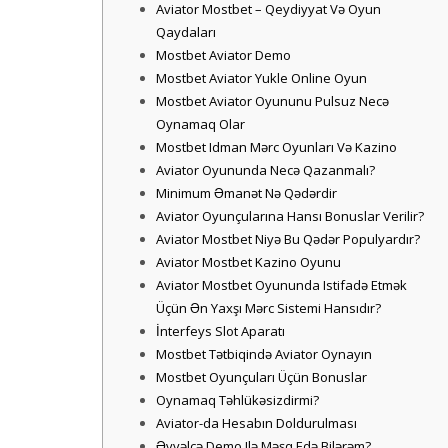
Aviator Mostbet – Qeydiyyat Və Oyun
Qaydaları
Mostbet Aviator Demo
Mostbet Aviator Yukle Online Oyun
Mostbet Aviator Oyununu Pulsuz Necə
Oynamaq Olar
Mostbet Idman Mərc Oyunları Və Kazino
Aviator Oyununda Necə Qazanmalı?
Minimum Əmanət Nə Qədərdir
Aviator Oyunçularına Hansı Bonuslar Verilir?
Aviator Mostbet Niyə Bu Qədər Populyardır?
Aviator Mostbet Kazino Oyunu
Aviator Mostbet Oyununda Istifadə Etmək
Üçün Ən Yaxşı Mərc Sistemi Hansıdır?
İnterfeys Slot Aparatı
Mostbet Tətbiqində Aviator Oynayın
Mostbet Oyunçuları Üçün Bonuslar
Oynamaq Təhlükəsizdirmi?
Aviator-da Hesabın Doldurulması
Əvvəlcə Demo Ilə Məşq Edə Bilərəm?