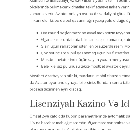
Xidmətin təhlükəsizliyi JAZ 9247 lisenziyası ilə təmin edi
ölkələrində bukmeker xidmətləri təklif etməyə imkan verir.
zəmanət verir. Aviator onlayn oyunu öz sadəliyini görə d
imkanı olur ki, bu da pul qazanmağın yaxşı yolu olduğu üç
Hər raund başlanmazdan əvvəl mexanizm təyyarəni
Əgər siz mərcinizi sata bilmisinizsə, o zaman u, sat
Sizin üçün rahat olan istənilən brauzerdə rəsmi Mo
Çox oyunçu real pul qazanmaq üçün bu fürsətdən art
Mostbet aviator indir üçün saytın yuxarı menyusund
Beləliklə, siz pulunuzu təkcə mostbet aviator deyil
Mostbet Azərbaycan bilir ki, mərclərini mobil cihazda et
da Aviator oyununu oynaya bilərsiniz. Bundan sonra tətbi
prosesi təxminən eyni olacaq.
Lisenziyalı Kazino Və 
Əmsal 2-yə çatdıqda kupon parametrlərində avtomatik satış
1%-nə bərabər məbləğ mərc edin. Əgər mərc oynanıbsa və 
olarsanız, mərc məbləğini bir daha ikiqat artırın.