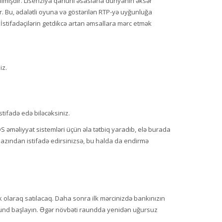
rilmişdir. Lisenziya qanuni əsaslarla dünyanın əksər
r. Bu, ədalətli oyuna və göstərilən RTP-yə uyğunluğa
İstifadəçilərin getdikcə artan əmsallara mərc etmək
iz.
tifadə edə biləcəksiniz.
 əməliyyat sistemləri üçün əla tətbiq yaradıb, elə burada
hazından istifadə edirsinizsə, bu halda da endirmə
 olaraq satılacaq. Daha sonra ilk mərcinizdə bankınızın
raund başlayın. Əgər növbəti raundda yenidən uğursuz