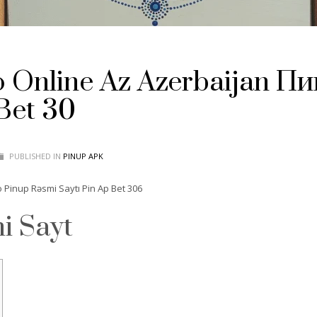
 Online Az Azerbaijan П
Bet 30
PUBLISHED IN
PINUP APK
Pinup Rəsmi Saytı Pin Ap Bet 306
i Sayt