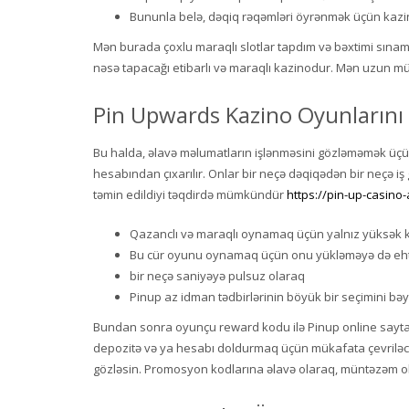
Bununla belə, dəqiq rəqəmləri öyrənmək üçün kazin
Mən burada çoxlu maraqlı slotlar tapdım və bəxtimi sınam
nəsə tapacağı etibarlı və maraqlı kazinodur. Mən uzun müd
Pin Upwards Kazino Oyunlarını
Bu halda, əlavə məlumatların işlənməsini gözləməmək üçün 
hesabından çıxarılır. Onlar bir neçə dəqiqədən bir neçə iş
təmin edildiyi təqdirdə mümkündür
https://pin-up-casin
Qazanclı və maraqlı oynamaq üçün yalnız yüksək key
Bu cür oyunu oynamaq üçün onu yükləməyə də eht
bir neçə saniyəyə pulsuz olaraq
Pinup az idman tədbirlərinin böyük bir seçimini bəyə
Bundan sonra oyunçu reward kodu ilə Pinup online sayta 
depozitə və ya hesabı doldurmaq üçün mükafata çevriləc
gözləsin. Promosyon kodlarına əlavə olaraq, müntəzəm olar