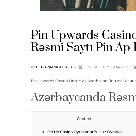
Pin Upwards Casino
Rəsmi Saytı Pin Ap 
BY
USTVARJALNICA PIKICA
/
PONEDELJEK, 25 JULIJA 2022
/
Pin Upwards Casino Online Az Azerbaijan Пин Ап Казино 
Azərbaycanda Rəsm
Content
Pin Up Casino Oyunlarını Pulsuz Oynaya