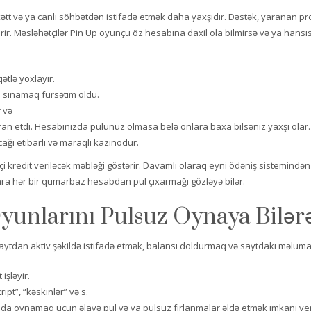
xətt və ya canlı söhbətdən istifadə etmək daha yaxşıdır. Dəstək, yaranan pr
erir. Məsləhətçilər Pin Up oyunçu öz hesabına daxil ola bilmirsə və ya hans
ətlə yoxlayır.
i sınamaq fürsətim oldu.
 və
an etdi. Hesabınızda pulunuz olmasa belə onlara baxa bilsəniz yaxşı olar.
ğı etibarlı və maraqlı kazinodur.
əçi kredit veriləcək məbləği göstərir. Davamlı olaraq eyni ödəniş sistemind
ra hər bir qumarbaz hesabdan pul çıxarmağı gözləyə bilər.
Oyunlarını Pulsuz Oynaya Bilə
ytdan aktiv şəkildə istifadə etmək, balansı doldurmaq və saytdakı məlumatl
işləyir.
ipt”, “kəskinlər” və s.
a oynamaq üçün əlavə pul və ya pulsuz fırlanmalar əldə etmək imkanı veri