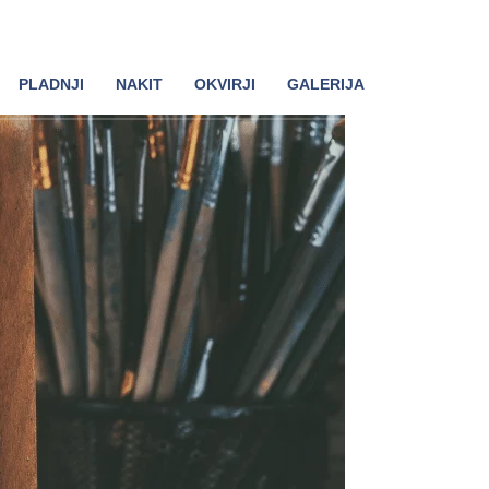
PLADNJI
NAKIT
OKVIRJI
GALERIJA