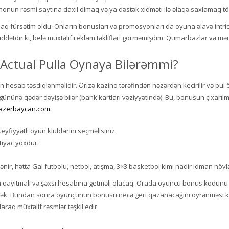
onun rəsmi saytına daxil olmaq və ya dəstək xidməti ilə əlaqə saxlamaq tö
aq fürsətim oldu. Onların bonusları və promosyonları da oyuna əlavə intri
dətdir ki, belə müxtəlif reklam təklifləri görməmişdim. Qumarbazlar və mə
 Actual Pulla Oynaya Bilərəmmi?
hesab təsdiqlənməlidir. Ərizə kazino tərəfindən nəzərdən keçirilir və pul 
 gününə qədər dəyişə bilər (bank kartları vəziyyətində). Bu, bonusun çıxarıl
o-azerbaycan.com
.
fiyyətli oyun klublarını seçməlisiniz.
iyac yoxdur.
nir, hətta Gal futbolu, netbol, ​​atışma, 3×3 basketbol kimi nadir idman növl
qayıtmalı və şəxsi hesabına getməli olacaq. Orada oyunçu bonus kodunu da
ək. Bundan sonra oyunçunun bonusu necə geri qazanacağını öyrənməsi kif
aq müxtəlif rəsmlər təşkil edir.