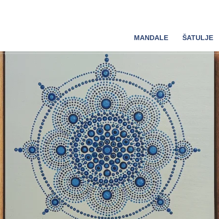
MANDALE
ŠATULJE